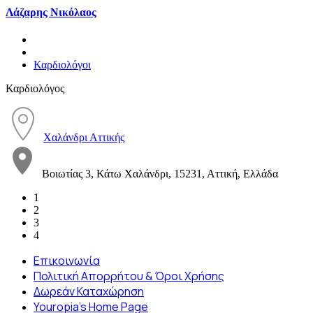
Λάζαρης Νικόλαος
Καρδιολόγοι
Καρδιολόγος
Χαλάνδρι Αττικής
Βοιωτίας 3, Κάτω Χαλάνδρι, 15231, Αττική, Ελλάδα
1
2
3
4
Επικοινωνία
Πολιτική Απορρήτου & Όροι Χρήσης
Δωρεάν Καταχώρηση
Youropia’s Home Page