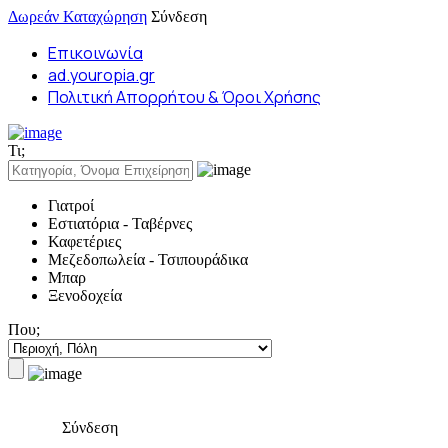
Δωρεάν Καταχώρηση
Σύνδεση
Επικοινωνία
ad.youropia.gr
Πολιτική Απορρήτου & Όροι Χρήσης
Τι;
Γιατροί
Εστιατόρια - Ταβέρνες
Καφετέριες
Μεζεδοπωλεία - Τσιπουράδικα
Μπαρ
Ξενοδοχεία
Που;
Σύνδεση