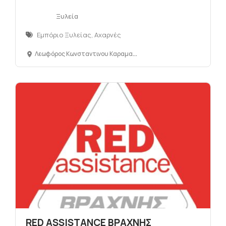
Ξυλεία
Εμπόριο Ξυλείας, Αχαρνές
Λεωφόρος Κωνσταντινου Καραμανλή 186, Αχαρνές Αττικής 136 72, Ελλάδα
RED ASSISTANCE ΒΡΑΧΝΗΣ