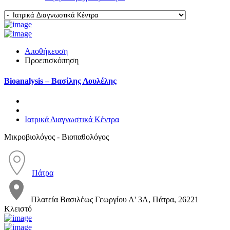
Αποθήκευση
Προεπισκόπηση
Bioanalysis – Βασίλης Λουλέλης
Ιατρικά Διαγνωστικά Κέντρα
Μικροβιολόγος - Βιοπαθολόγος
Πάτρα
Πλατεία Βασιλέως Γεωργίου Α' 3Α, Πάτρα, 26221
Κλειστό