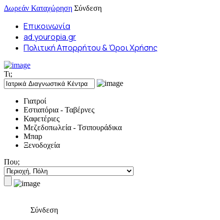
Δωρεάν Καταχώρηση
Σύνδεση
Επικοινωνία
ad.youropia.gr
Πολιτική Απορρήτου & Όροι Χρήσης
Τι;
Γιατροί
Εστιατόρια - Ταβέρνες
Καφετέριες
Μεζεδοπωλεία - Τσιπουράδικα
Μπαρ
Ξενοδοχεία
Που;
Σύνδεση