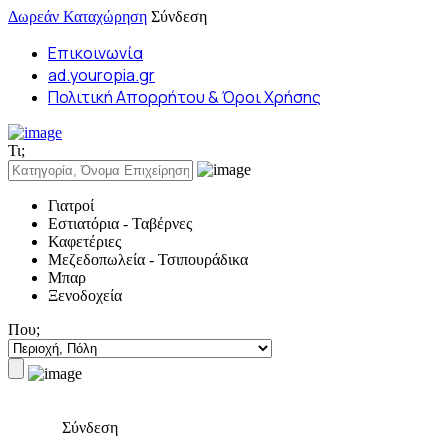
Δωρεάν Καταχώρηση
Σύνδεση
Επικοινωνία
ad.youropia.gr
Πολιτική Απορρήτου & Όροι Χρήσης
Τι;
Γιατροί
Εστιατόρια - Ταβέρνες
Καφετέριες
Μεζεδοπωλεία - Τσιπουράδικα
Μπαρ
Ξενοδοχεία
Που;
Σύνδεση