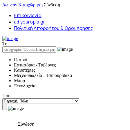
Δωρεάν Καταχώρηση
Σύνδεση
Επικοινωνία
ad.youropia.gr
Πολιτική Απορρήτου & Όροι Χρήσης
Τι;
Γιατροί
Εστιατόρια - Ταβέρνες
Καφετέριες
Μεζεδοπωλεία - Τσιπουράδικα
Μπαρ
Ξενοδοχεία
Που;
Σύνδεση