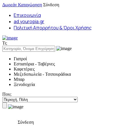
Δωρεάν Καταχώρηση
Σύνδεση
Επικοινωνία
ad.youropia.gr
Πολιτική Απορρήτου & Όροι Χρήσης
Τι;
Γιατροί
Εστιατόρια - Ταβέρνες
Καφετέριες
Μεζεδοπωλεία - Τσιπουράδικα
Μπαρ
Ξενοδοχεία
Που;
Σύνδεση