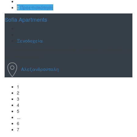
Αποθήκευση
Προεπισκόπηση
Sofia Apartments
Ξενοδοχεία
Το Sofia Apartments είναι από τις καλύτερες επιλογές για
την διαμονή σας.
Αλεξανδρούπολη
1
2
3
4
5
...
6
7