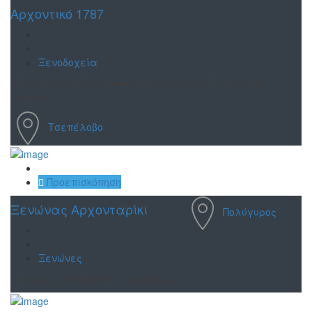
Αρχοντικό 1787
Ξενοδοχεία
Ξενοδοχείο - Παραδοσιακός ξενώνας - Τσεπέλοβο
Ζαγόρι
Τσεπέλοβο
Αποθήκευση
Προεπισκόπηση
Ξενώνας Αρχονταρίκι
Πολύγυρος
Ξενώνες
Καλώς ορίσατε στον ξενώνα μας.