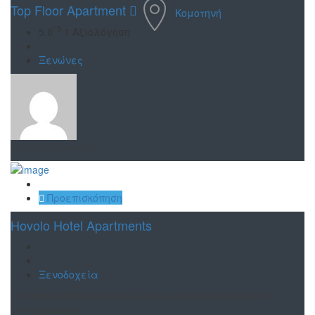
Top Floor Apartment
Κομοτηνή
/ 5
5.0
1 Αξιολόγηση
Ξενώνες
Εξαιρετικό σπιτι...
Αποθήκευση
Προεπισκόπηση
Hovolo Hotel Apartments
Ξενοδοχεία
Το Hovolo Hotel συνδυάζει μια μοναδική εμπειρία σε
ελληνικό νησί.