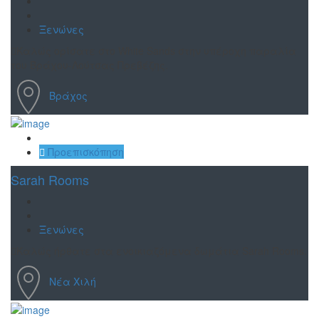
Ξενώνες
Καλώς ορίσατε στο White Sands στην υπέροχη παραλία
του Βράχου-Λούτσας Πρεβέζης.
Βράχος
Αποθήκευση
Προεπισκόπηση
Sarah Rooms
Ξενώνες
Καλώς ήρθατε στα ενοικιαζόμενα δωμάτια Sarah Rooms.
Νέα Χιλή