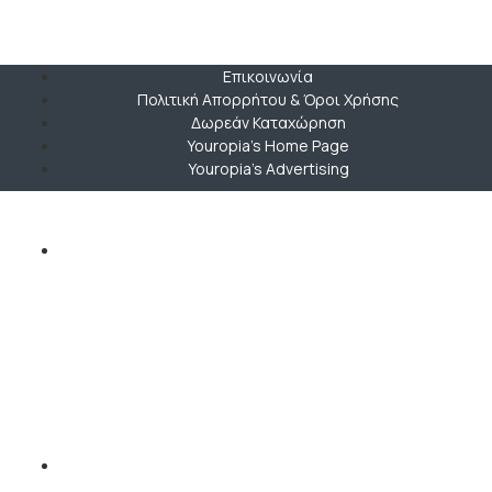
Επικοινωνία
Πολιτική Απορρήτου & Όροι Χρήσης
Δωρεάν Καταχώρηση
Youropia’s Home Page
Youropia’s Advertising
Copyright © 2019-2026 Youropia