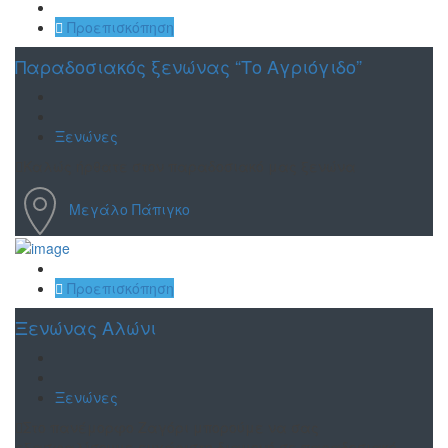
Αποθήκευση
Προεπισκόπηση
Παραδοσιακός ξενώνας “Το Αγριόγιδο”
Ξενώνες
Καλώς ήρθατε στον παραδοσιακό μας ξενώνα
Μεγάλο Πάπιγκο
Αποθήκευση
Προεπισκόπηση
Ξενώνας Αλώνι
Ξενώνες
Στο πανέμορφο Ζαγόρι μπορούμε να σας
εξασφαλίσουμε ευχάριστη διαμονή σε παραδοσιακό