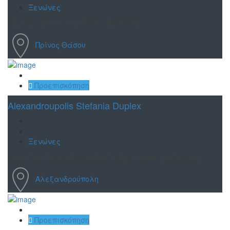
Ξενώνες
Καλώς ήρθατε στο Sirines Apartments.
Πρίνος Θάσου
Αποθήκευση
Προεπισκόπηση
Alexandroupolis Stefania Duplex
Ξενώνες
Ένα ιδανικό διαμέρισμα για ηρεμία και χαλάρωση.
Αλεξανδρούπολη
Αποθήκευση
Προεπισκόπηση