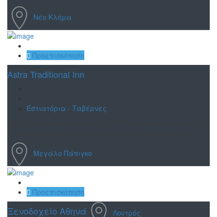
Νέο Κλήμα
Αποθήκευση
Προεπισκόπηση
Astra Traditional Inn
Εστιατόρια - Ταβέρνες
Μέσα στην μαγευτική φύση του Πάπιγκου δημιουργήθηκε
ο ξενώνας Άστρα που συνδυάζει το παραδοσιακό και
Μεγάλο Πάπιγκο
Αποθήκευση
Προεπισκόπηση
Ξενοδοχείο Αθηνά
Λουτρός