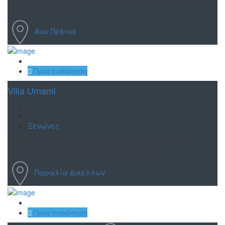
σπίτι με μοναδικ
Άνω Πεδινά
Αποθήκευση
Προεπισκόπηση
Villa Umami
Ξενώνες
Η Villa Umami, είναι μια ιδιωτική βίλα ιδανική για
καλοκαιρινές και χειμερινές διακοπές.
Παραλία Δικέλλων
Αποθήκευση
Προεπισκόπηση