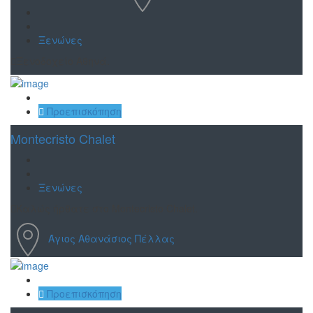
Ξενώνες
Ξενοδοχείο Aθηνά.
Αποθήκευση
Προεπισκόπηση
Montecristo Chalet
Ξενώνες
Καλώς ήρθατε στο Montecristo Chalet.
Άγιος Αθανάσιος Πέλλας
Αποθήκευση
Προεπισκόπηση