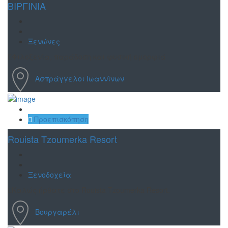
ΒΙΡΓΙΝΙΑ
Ξενώνες
Φιλοξενία, παράδοση και φυσική ομορφιά
Ασπράγγελοι Ιωαννίνων
Αποθήκευση
Προεπισκόπηση
Rouista Tzoumerka Resort
Ξενοδοχεία
Καλώς ήρθατε στο Rouista Tzoumerka Resort.
Βουργαρέλι