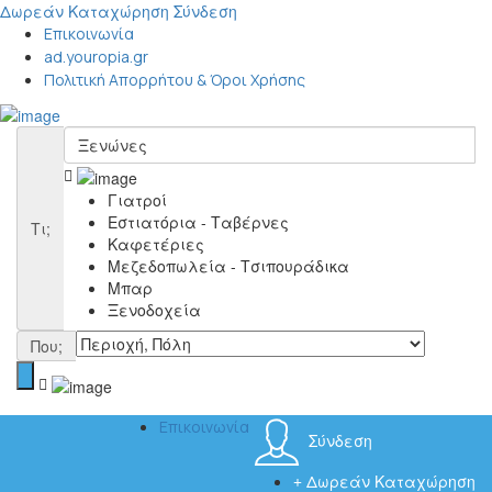
Δωρεάν Καταχώρηση
Σύνδεση
Επικοινωνία
ad.youropia.gr
Πολιτική Απορρήτου & Όροι Χρήσης
Γιατροί
Εστιατόρια - Ταβέρνες
Τι;
Καφετέριες
Μεζεδοπωλεία - Τσιπουράδικα
Μπαρ
Ξενοδοχεία
Που;
Επικοινωνία
Σύνδεση
Δωρεάν Καταχώρηση