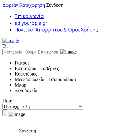
Δωρεάν Καταχώρηση
Σύνδεση
Επικοινωνία
ad.youropia.gr
Πολιτική Απορρήτου & Όροι Χρήσης
Τι;
Γιατροί
Εστιατόρια - Ταβέρνες
Καφετέριες
Μεζεδοπωλεία - Τσιπουράδικα
Μπαρ
Ξενοδοχεία
Που;
Σύνδεση