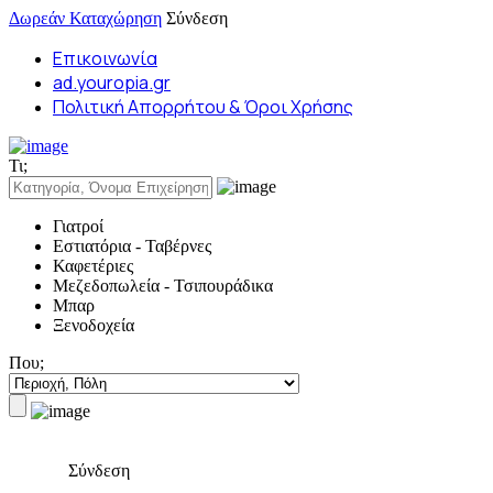
Δωρεάν Καταχώρηση
Σύνδεση
Επικοινωνία
ad.youropia.gr
Πολιτική Απορρήτου & Όροι Χρήσης
Τι;
Γιατροί
Εστιατόρια - Ταβέρνες
Καφετέριες
Μεζεδοπωλεία - Τσιπουράδικα
Μπαρ
Ξενοδοχεία
Που;
Σύνδεση