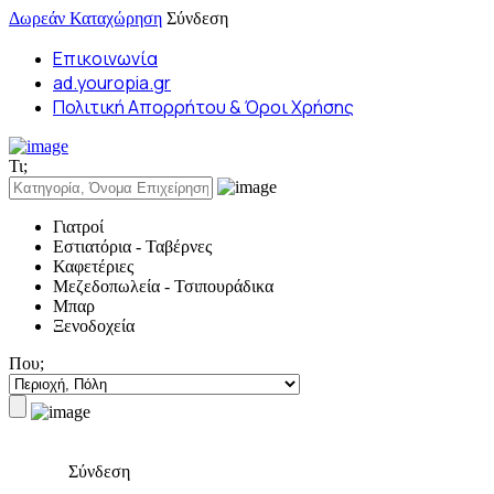
Δωρεάν Καταχώρηση
Σύνδεση
Επικοινωνία
ad.youropia.gr
Πολιτική Απορρήτου & Όροι Χρήσης
Τι;
Γιατροί
Εστιατόρια - Ταβέρνες
Καφετέριες
Μεζεδοπωλεία - Τσιπουράδικα
Μπαρ
Ξενοδοχεία
Που;
Σύνδεση