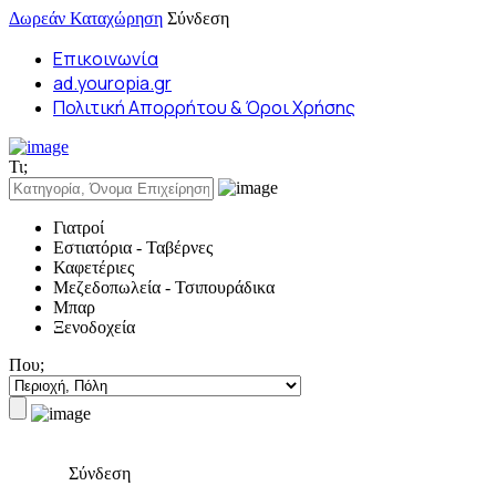
Δωρεάν Καταχώρηση
Σύνδεση
Επικοινωνία
ad.youropia.gr
Πολιτική Απορρήτου & Όροι Χρήσης
Τι;
Γιατροί
Εστιατόρια - Ταβέρνες
Καφετέριες
Μεζεδοπωλεία - Τσιπουράδικα
Μπαρ
Ξενοδοχεία
Που;
Σύνδεση