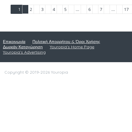
1
2
3
4
5
...
6
7
...
17
Επικοινωνία
Πολιτική Απορρήτου & Όροι Χρήσης
Δωρεάν Καταχώρηση
Youropia’s Home Page
Youropia’s Advertising
Copyright © 2019-2026 Youropia