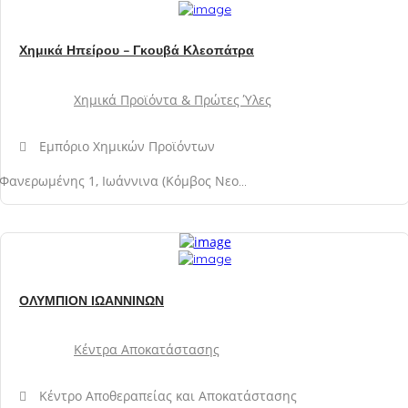
Χημικά Ηπείρου – Γκουβά Κλεοπάτρα
Χημικά Προϊόντα & Πρώτες Ύλες
Εμπόριο Χημικών Προϊόντων
Φανερωμένης 1, Ιωάννινα (Κόμβος Νεοχωρόπουλου, Περιφερειακή Οδός), 455500, Νομός Ιωαννίνων
ΟΛΥΜΠΙΟΝ ΙΩΑΝΝΙΝΩΝ
Κέντρα Αποκατάστασης
Κέντρο Αποθεραπείας και Αποκατάστασης