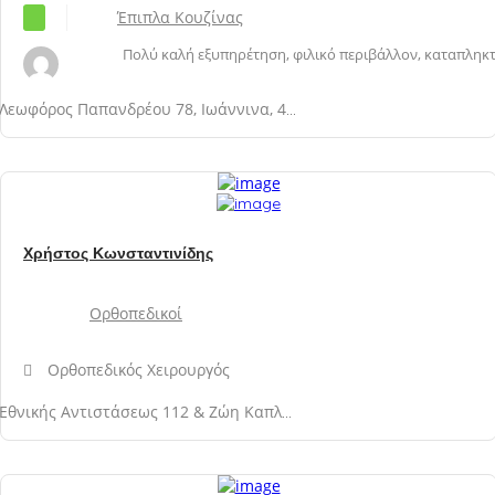
Έπιπλα Κουζίνας
Πολύ καλή εξυπηρέτηση, φιλικό περιβάλλον, καταπληκτ.
Λεωφόρος Παπανδρέου 78, Ιωάννινα, 45444, Ιωαννίνων, Ήπειρος, Ελλάδα
Χρήστος Κωνσταντινίδης
Ορθοπεδικοί
Ορθοπεδικός Χειρουργός
Εθνικής Αντιστάσεως 112 & Ζώη Καπλάνη, Ισόγειο, Κατσικά Ιωαννίνων