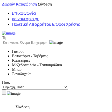
Δωρεάν Καταχώρηση
Σύνδεση
Επικοινωνία
ad.youropia.gr
Πολιτική Απορρήτου & Όροι Χρήσης
Τι;
Γιατροί
Εστιατόρια - Ταβέρνες
Καφετέριες
Μεζεδοπωλεία - Τσιπουράδικα
Μπαρ
Ξενοδοχεία
Που;
Σύνδεση