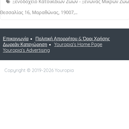
Ξενοδοχείο Κατοικίδιων Ζώων - Ξενώνας Μικρών Ζώ
Θεσσαλίας 16, Μαραθώνας, 19007, Αττική, Ελλάδα
Επικοινωνία
Πολιτική Απορρήτου & Όροι Χρήσης
Δωρεάν Καταχώρηση
Youropia’s Home Page
Youropia’s Advertising
Copyright © 2019-2026 Youropia