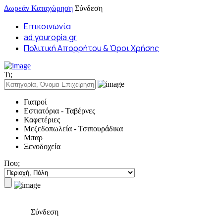
Δωρεάν Καταχώρηση
Σύνδεση
Επικοινωνία
ad.youropia.gr
Πολιτική Απορρήτου & Όροι Χρήσης
Τι;
Γιατροί
Εστιατόρια - Ταβέρνες
Καφετέριες
Μεζεδοπωλεία - Τσιπουράδικα
Μπαρ
Ξενοδοχεία
Που;
Σύνδεση