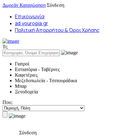
Δωρεάν Καταχώρηση
Σύνδεση
Επικοινωνία
ad.youropia.gr
Πολιτική Απορρήτου & Όροι Χρήσης
Τι;
Γιατροί
Εστιατόρια - Ταβέρνες
Καφετέριες
Μεζεδοπωλεία - Τσιπουράδικα
Μπαρ
Ξενοδοχεία
Που;
Σύνδεση