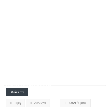
Αποτελέσματα για
Γκύζη - Πεδίον Άρεως
Αττικής
Καταχωρήσεις
Δείτε τα
φίλτρα
Κοντά μου
Τιμή
Ανοιχτά