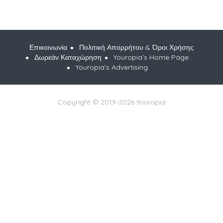
Επικοινωνία
Πολιτική Απορρήτου & Όροι Χρήσης
Δωρεάν Καταχώρηση
Youropia’s Home Page
Youropia’s Advertising
Copyright © 2019-2026 Youropia