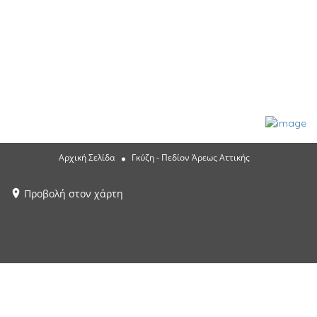
Αρχική Σελίδα
Γκύζη - Πεδίον Άρεως Αττικής
Προβολή στον χάρτη