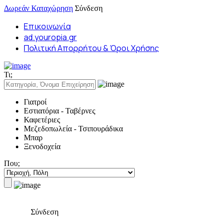
Δωρεάν Καταχώρηση
Σύνδεση
Επικοινωνία
ad.youropia.gr
Πολιτική Απορρήτου & Όροι Χρήσης
Τι;
Γιατροί
Εστιατόρια - Ταβέρνες
Καφετέριες
Μεζεδοπωλεία - Τσιπουράδικα
Μπαρ
Ξενοδοχεία
Που;
Σύνδεση