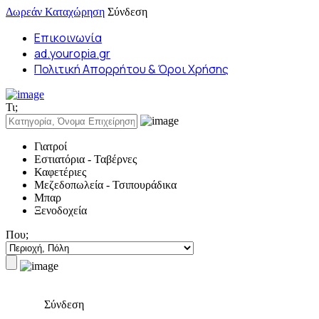
Δωρεάν Καταχώρηση
Σύνδεση
Επικοινωνία
ad.youropia.gr
Πολιτική Απορρήτου & Όροι Χρήσης
Τι;
Γιατροί
Εστιατόρια - Ταβέρνες
Καφετέριες
Μεζεδοπωλεία - Τσιπουράδικα
Μπαρ
Ξενοδοχεία
Που;
Σύνδεση