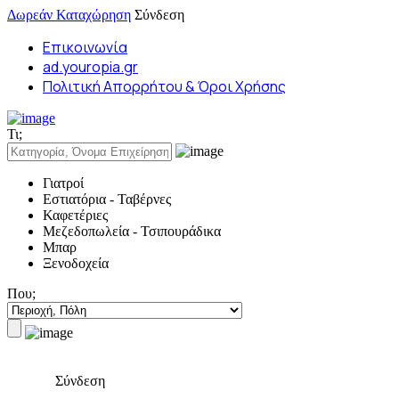
Δωρεάν Καταχώρηση
Σύνδεση
Επικοινωνία
ad.youropia.gr
Πολιτική Απορρήτου & Όροι Χρήσης
Τι;
Γιατροί
Εστιατόρια - Ταβέρνες
Καφετέριες
Μεζεδοπωλεία - Τσιπουράδικα
Μπαρ
Ξενοδοχεία
Που;
Σύνδεση