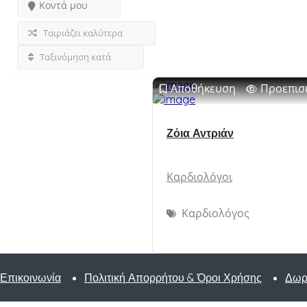
Κοντά μου
Ταιριάζει καλύτερα
Ταξινόμηση κατά
Αποθήκευση
Προεπισ
Ζόια Αντριάν
Καρδιολόγοι
Καρδιολόγος
Επικοινωνία
Πολιτική Απορρήτου & Όροι Χρήσης
Δωρ