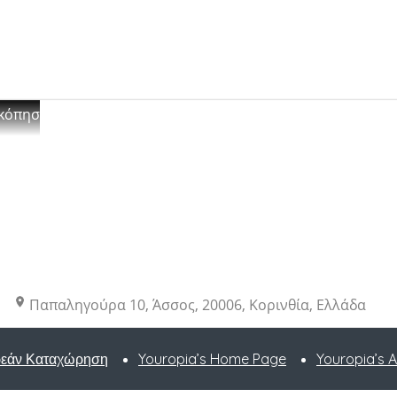
κόπηση
Παπαληγούρα 10, Άσσος, 20006, Κορινθία, Ελλάδα
εάν Καταχώρηση
Youropia’s Home Page
Youropia’s A