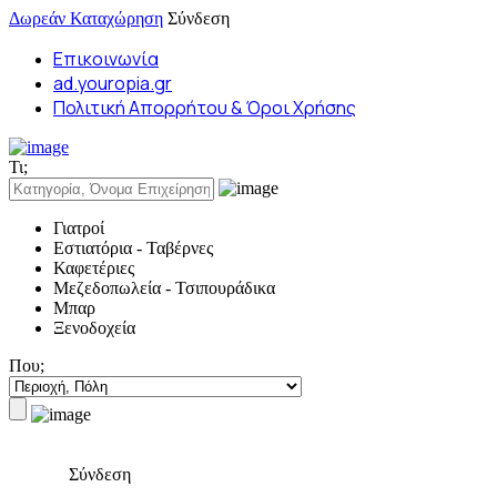
Δωρεάν Καταχώρηση
Σύνδεση
Επικοινωνία
ad.youropia.gr
Πολιτική Απορρήτου & Όροι Χρήσης
Τι;
Γιατροί
Εστιατόρια - Ταβέρνες
Καφετέριες
Μεζεδοπωλεία - Τσιπουράδικα
Μπαρ
Ξενοδοχεία
Που;
Σύνδεση