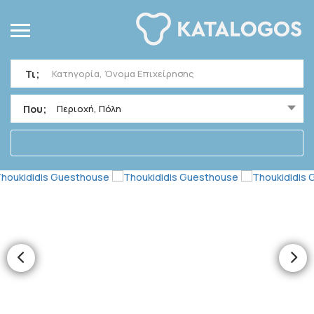
Τι;
Που;
Περιοχή, Πόλη