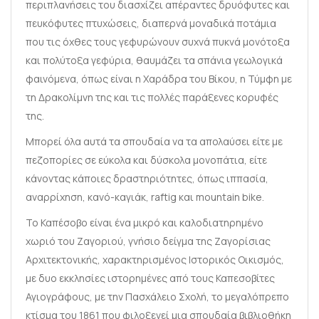
περιπλανήσεις του διασχίζει απέραντες δρυόφυτες και
πευκόφυτες πτυχώσεις, διαπερνά μοναδικά ποτάμια
που τις όχθες τους γεφυρώνουν συχνά πυκνά μονότοξα
και πολύτοξα γεφύρια, θαυμάζει τα σπάνια γεωλογικά
φαινόμενα, όπως είναι η Χαράδρα του Βίκου, η Τύμφη με
τη Δρακολίμνη της και τις πολλές παράξενες κορυφές
της.
Μπορεί όλα αυτά τα σπουδαία να τα απολαύσει είτε με
πεζοπορίες σε εύκολα και δύσκολα μονοπάτια, είτε
κάνοντας κάποιες δραστηριότητες, όπως ιππασία,
αναρρίχηση, κανό-καγιάκ, raftig και mountain bike.
Το Καπέσοβο είναι ένα μικρό και καλοδιατηρημένο
χωριό του Ζαγοριού, γνήσιο δείγμα της Ζαγορίσιας
Αρχιτεκτονικής, χαρακτηρισμένος Ιστορικός Οικισμός,
με δυο εκκλησίες ιστορημένες από τους Καπεσοβίτες
Αγιογράφους, με την Πασχάλειο Σχολή, το μεγαλόπρεπο
κτίσμα του 1861 που φιλοξενεί μια σπουδαία βιβλιοθήκη