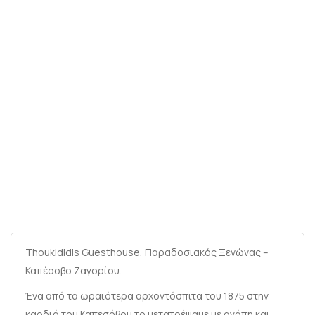
Thoukididis Guesthouse, Παραδοσιακός Ξενώνας –
Καπέσοβο Ζαγορίου.
Ένα από τα ωραιότερα αρχοντόσπιτα του 1875 στην
καρδιά του Καπεσόβου το μετατρέψαμε με αγάπη και