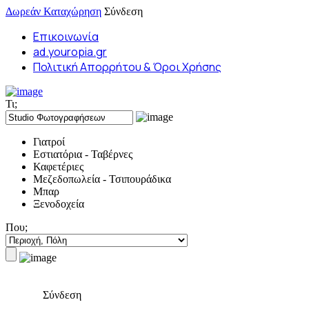
Δωρεάν Καταχώρηση
Σύνδεση
Επικοινωνία
ad.youropia.gr
Πολιτική Απορρήτου & Όροι Χρήσης
Τι;
Γιατροί
Εστιατόρια - Ταβέρνες
Καφετέριες
Μεζεδοπωλεία - Τσιπουράδικα
Μπαρ
Ξενοδοχεία
Που;
Σύνδεση