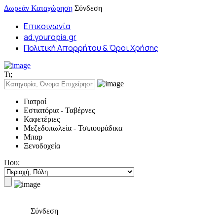
Δωρεάν Καταχώρηση
Σύνδεση
Επικοινωνία
ad.youropia.gr
Πολιτική Απορρήτου & Όροι Χρήσης
Τι;
Γιατροί
Εστιατόρια - Ταβέρνες
Καφετέριες
Μεζεδοπωλεία - Τσιπουράδικα
Μπαρ
Ξενοδοχεία
Που;
Σύνδεση