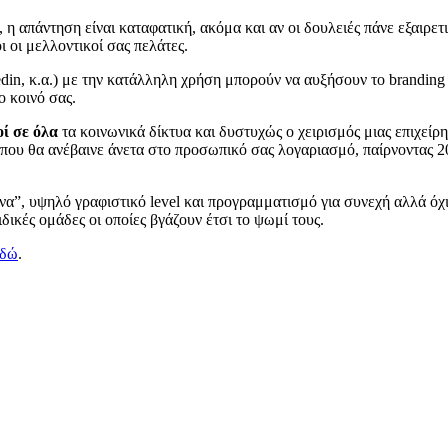
η απάντηση είναι καταφατική, ακόμα και αν οι δουλειές πάνε εξαιρετι
ι οι μελλοντικοί σας πελάτες.
linkedin, κ.α.) με την κατάλληλη χρήση μπορούν να αυξήσουν το brandin
ο κοινό σας.
οί σε όλα
τα κοινωνικά δίκτυα και δυστυχώς ο χειρισμός μιας επιχείρ
 θα ανέβαινε άνετα στο προσωπικό σας λογαριασμό, παίρνοντας 200 
ένα”, υψηλό γραφιστικό level και προγραμματισμό για συνεχή αλλά όχι
δικές ομάδες οι οποίες βγάζουν έτσι το ψωμί τους.
εδώ
.