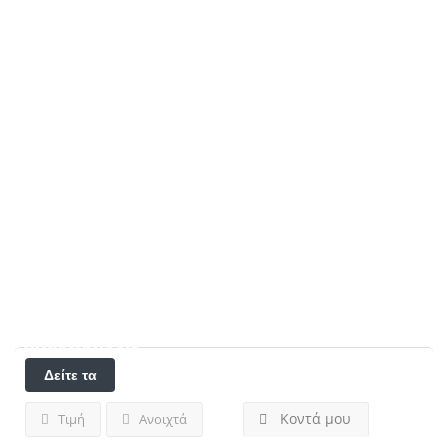
Αποτελέσματα για
Νομός Κυκλάδων
Καταχωρήσεις
Δείτε τα
φίλτρα
Κοντά μου
Τιμή
Ανοιχτά