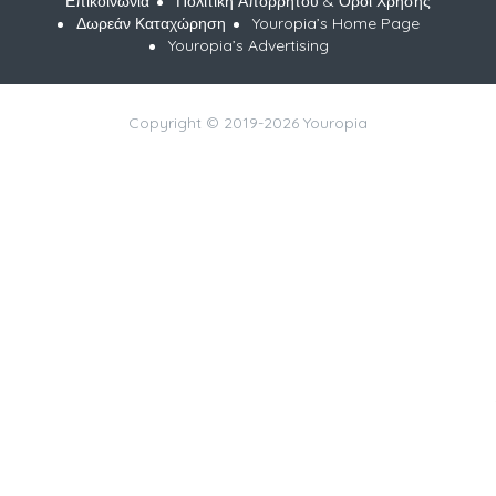
Επικοινωνία
Πολιτική Απορρήτου & Όροι Χρήσης
Δωρεάν Καταχώρηση
Youropia’s Home Page
Youropia’s Advertising
Copyright © 2019-2026 Youropia