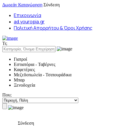
Δωρεάν Καταχώρηση
Σύνδεση
Επικοινωνία
ad.youropia.gr
Πολιτική Απορρήτου & Όροι Χρήσης
Τι;
Γιατροί
Εστιατόρια - Ταβέρνες
Καφετέριες
Μεζεδοπωλεία - Τσιπουράδικα
Μπαρ
Ξενοδοχεία
Που;
Σύνδεση