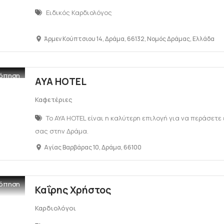
Ειδικός Καρδιολόγος
Άρμεν Κούπτσιου 14, Δράμα, 66132, Νομός Δράμας, Ελλάδα
όπηση
AYA HOTEL
Καφετέριες
Το AYA HOTEL είναι η καλύτερη επιλογή για να περάσετ
σας στην Δράμα.
Αγίας Βαρβάρας 10, Δράμα, 66100
όπηση
Καΐρης Χρήστος
Καρδιολόγοι