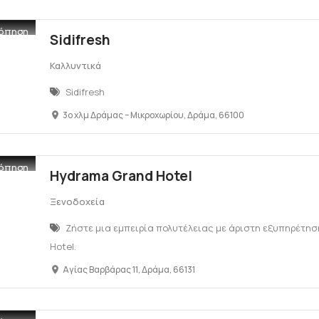
όπηση
Sidifresh
Καλλυντικά
Sidifresh
3ο χλμ Δράμας – Μικροχωρίου, Δράμα, 66100
όπηση
Hydrama Grand Hotel
Ξενοδοχεία
Ζήστε μια εμπειρία πολυτέλειας με άριστη εξυπηρέτη
Hotel.
Αγίας Βαρβάρας 11, Δράμα, 66131