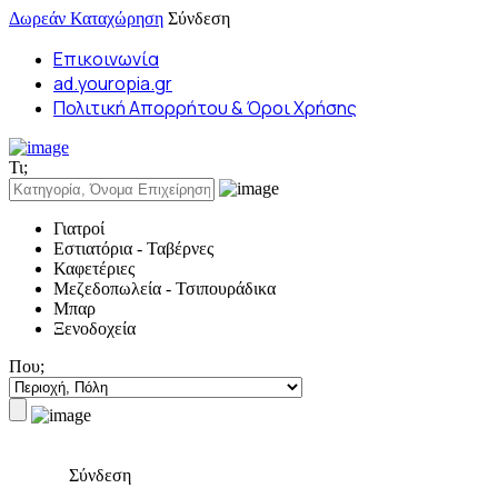
Δωρεάν Καταχώρηση
Σύνδεση
Επικοινωνία
ad.youropia.gr
Πολιτική Απορρήτου & Όροι Χρήσης
Τι;
Γιατροί
Εστιατόρια - Ταβέρνες
Καφετέριες
Μεζεδοπωλεία - Τσιπουράδικα
Μπαρ
Ξενοδοχεία
Που;
Σύνδεση