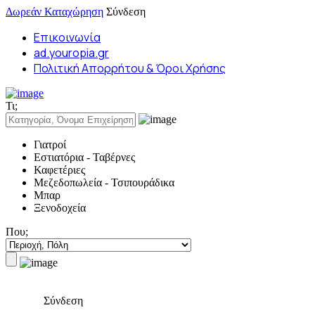
Δωρεάν Καταχώρηση
Σύνδεση
Επικοινωνία
ad.youropia.gr
Πολιτική Απορρήτου & Όροι Χρήσης
Τι;
Γιατροί
Εστιατόρια - Ταβέρνες
Καφετέριες
Μεζεδοπωλεία - Τσιπουράδικα
Μπαρ
Ξενοδοχεία
Που;
Σύνδεση