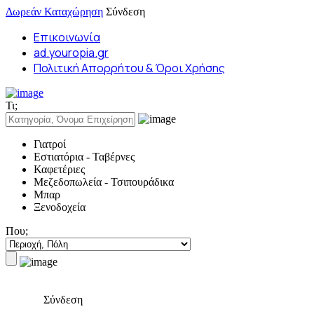
Δωρεάν Καταχώρηση
Σύνδεση
Επικοινωνία
ad.youropia.gr
Πολιτική Απορρήτου & Όροι Χρήσης
Τι;
Γιατροί
Εστιατόρια - Ταβέρνες
Καφετέριες
Μεζεδοπωλεία - Τσιπουράδικα
Μπαρ
Ξενοδοχεία
Που;
Σύνδεση