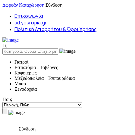
Δωρεάν Καταχώρηση
Σύνδεση
Επικοινωνία
ad.youropia.gr
Πολιτική Απορρήτου & Όροι Χρήσης
Τι;
Γιατροί
Εστιατόρια - Ταβέρνες
Καφετέριες
Μεζεδοπωλεία - Τσιπουράδικα
Μπαρ
Ξενοδοχεία
Που;
Σύνδεση