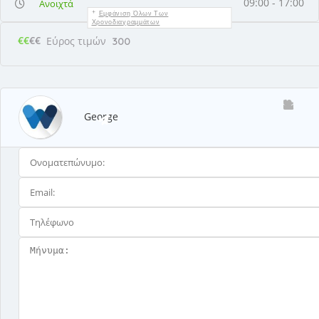
09:00 - 17:00
Ανοιχτά
Εμφάνιση Όλων Των
Χρονοδιαγραμμάτων
€€
€€
Εύρος τιμών
300
George