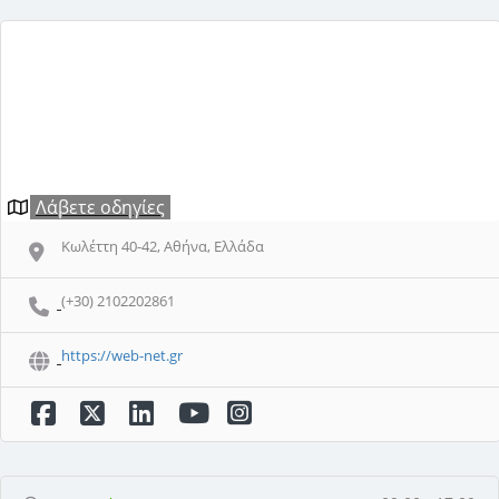
Λάβετε οδηγίες
Κωλέττη 40-42, Αθήνα, Ελλάδα
(+30) 2102202861
https://web-net.gr