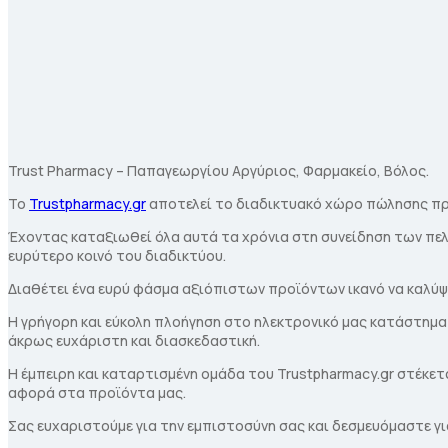
Trust Pharmacy – Παπαγεωργίου Αργύριος, Φαρμακείο, Βόλος.
To
Trustpharmacy.gr
αποτελεί το διαδικτυακό χώρο πώλησης πρ
Έχοντας καταξιωθεί όλα αυτά τα χρόνια στη συνείδηση των πε
ευρύτερο κοινό του διαδικτύου.
Διαθέτει ένα ευρύ φάσμα αξιόπιστων προϊόντων ικανό να καλύψει
Η γρήγορη και εύκολη πλοήγηση στο ηλεκτρονικό μας κατάστημα
άκρως ευχάριστη και διασκεδαστική.
Η έμπειρη και καταρτισμένη ομάδα του Trustpharmacy.gr στέκετ
αφορά στα προϊόντα μας.
Σας ευχαριστούμε για την εμπιστοσύνη σας και δεσμευόμαστε γ