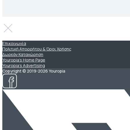
Επικοινωνία
Πολιτική Απορρήτου & Όροι Χρήσης
Δωρεάν Καταχώρηση
Youropia’s Home Page
Youropia’s Advertising
Copyright © 2019-2026 Youropia