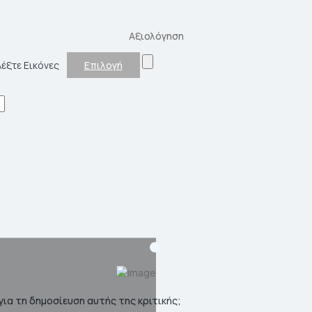
Αξιολόγηση
λέξτε Εικόνες
Επιλογή
ια τη δημοσίευση αυτής της κριτικής;