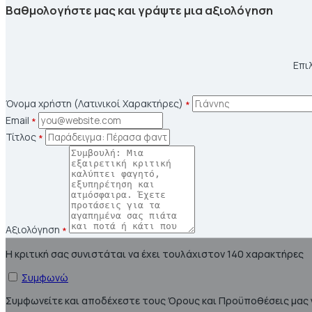
Βαθμολογήστε μας και γράψτε μια αξιολόγηση
Επι
Όνομα χρήστη (Λατινικοί Χαρακτήρες)
*
Email
*
Τίτλος
*
Αξιολόγηση
*
Η κριτική σας συνιστάται να έχει τουλάχιστον 140 χαρακτήρες
Συμφωνώ
Συμφωνείτε και αποδέχεστε τους Όρους και Προϋποθέσεις μας γ