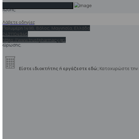
χύρωσης.
Λάβετε οδηγίες
Πολυμέρη 149Β, Βόλος, Μαγνησία, Ελλάδα
2421104946
https://www.trustpharmacy.gr/
τοχύρωσης.
Είστε ιδιοκτήτης ή εργάζεστε εδώ;
Κατοχυρώστε την