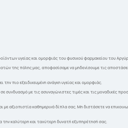
οϊόντων υγείας και ομορφιάς του φυσικού φαρμακείου του Αργύρ
λατών της πόλης μας, αποφασίσαμε να μηδενίσουμε τις αποστάσε
 την πιο εξειδικευμένη ανάγκη υγείας και ομορφιάς.
 σε συνδυασμό με τις ασυναγώνιστες τιμές και τις μοναδικές πρ
αι με αξιοπιστία καθημερινά δίπλα σας. Μη διστάσετε να επικοιν
ια την καλύτερη και ταχύτερη δυνατή εξυπηρέτησή σας.