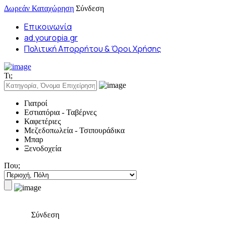
Δωρεάν Καταχώρηση
Σύνδεση
Επικοινωνία
ad.youropia.gr
Πολιτική Απορρήτου & Όροι Χρήσης
Τι;
Γιατροί
Εστιατόρια - Ταβέρνες
Καφετέριες
Μεζεδοπωλεία - Τσιπουράδικα
Μπαρ
Ξενοδοχεία
Που;
Σύνδεση