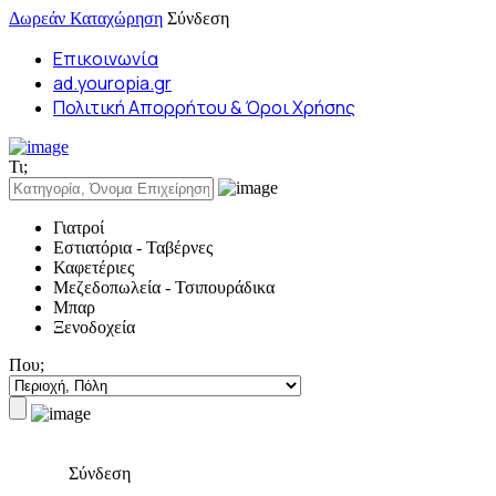
Δωρεάν Καταχώρηση
Σύνδεση
Επικοινωνία
ad.youropia.gr
Πολιτική Απορρήτου & Όροι Χρήσης
Τι;
Γιατροί
Εστιατόρια - Ταβέρνες
Καφετέριες
Μεζεδοπωλεία - Τσιπουράδικα
Μπαρ
Ξενοδοχεία
Που;
Σύνδεση