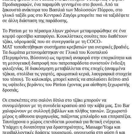
Προδιαγραφών, ένα παραμύθι γεννημένο στο βουνό. Από τα
ξακουστά ανάκτορα του Βασιλιά των Μολοσσών Πύρρου, στο
γλυκό ταξίδι μας στο Κεντρικό Ζαγόρι μπορείτε πια να ταξιδέψετε
σε άλλη διάσταση της παράδοσης.
Το Pirrion με το πέρασμα λίγων χρόνων μεταμορφώθηκε σε ένα
κομψό ορεσίβιο καταφύγιο. Κουκλίστικες σουίτες που διαθέτουν
τζάκι, υδρομασάζ που σε συνεργασία με τη COCO-
MAT τοποθετήθηκαν συστήματα κρεβατιών για ονειρικές βραδιές.
Τα δωμάτια μετονομάστηκαν σε Γλυκά του Κουταλιού
(Περγαμόντο, Βύσσινο) ως τιμητική αναφορά στην εποχικότητα και
τη μεσογειακή διατροφή που πατροπαράδοτα συνιστούν ένδειξη
φιλοξενίας. Η διακόσμηση μεταβάλλεται στις εποχές (αναμμένα
τζάκια, στολίδια τις γιορτές, αρωματικά κεριά, λαογραφικά στοιχεία
του τόπου). Το καλοκαίρι, μπορεί κανείς να απολαύσει δείπνο από
τις υψίπεδες βεράντες του Pirrion έχοντας μια αίσθηση ξεχωριστής
δροσιάς.
Οι επισκέπτες στο σαλόνι δίπλα στο τζάκι μπορούν να
συνομιλήσουν με τη συνοδεία κρασιού από την κάβα μας. Στο Bar
χαλαρώνουν με συλλογή βιβλίων και πλήθος ταινιών. Ξεχωριστό
μέρος η αίθουσα ψυχαγωγίας, παίζοντας μπιλιάρδο και επιτραπέζια.
Ταυτόχρονα ο χώρος επενδύεται μουσικά για θετική ενέργεια.
Υπάρχει η δυνατότητα για δραστηριότητες, Massage/Yoga και
περιβαλλοντικές δράσεις τουρισμού, οινογευσία στη φύση ή και