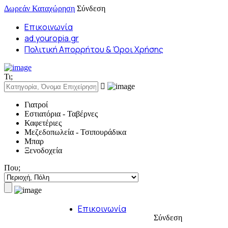
Δωρεάν Καταχώρηση
Σύνδεση
Επικοινωνία
ad.youropia.gr
Πολιτική Απορρήτου & Όροι Χρήσης
Τι;
Γιατροί
Εστιατόρια - Ταβέρνες
Καφετέριες
Μεζεδοπωλεία - Τσιπουράδικα
Μπαρ
Ξενοδοχεία
Που;
Επικοινωνία
Σύνδεση