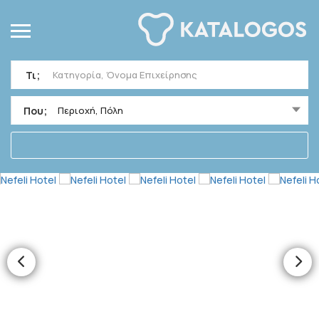
Τι;
Που;
Περιοχή, Πόλη