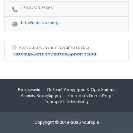
+30 24610 36686
http://nefelikozani.gr
Είστε ιδιοκτήτης ή εργάζεστε εδώ;
Κατοχυρώστε την καταχώρηση τώρα!
Επικοινωνία
Πολιτική Απορρήτου & Όροι Χρήσης
Δωρεάν Καταχώρηση
Youropia’s Home Page
Youropia’s Advertising
Copyright © 2019-2026 Youropia