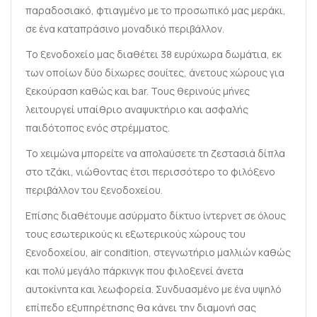
παραδοσιακό, φτιαγμένο με το προσωπικό μας μεράκι,
σε ένα καταπράσινο μοναδικό περιβάλλον.
Το ξενοδοχείο μας διαθέτει 38 ευρύχωρα δωμάτια, εκ
των οποίων δύο δίχωρες σουίτες, άνετους χώρους για
ξεκούραση καθώς και bar. Τους θερινούς μήνες
λειτουργεί υπαίθριο αναψυκτήριο και ασφαλής
παιδότοπος ενός στρέμματος.
Το χειμώνα μπορείτε να απολαύσετε τη ζεστασιά δίπλα
στο τζάκι, νιώθοντας έτσι περισσότερο το φιλόξενο
περιβάλλον του ξενοδοχείου.
Επίσης διαθέτουμε ασύρματο δίκτυο ίντερνετ σε όλους
τους εσωτερικούς κι εξωτερικούς χώρους του
ξενοδοχείου, air condition, στεγνωτήριο μαλλιών καθώς
και πολύ μεγάλο πάρκινγκ που φιλοξενεί άνετα
αυτοκίνητα και λεωφορεία. Συνδυασμένο με ένα υψηλό
επίπεδο εξυπηρέτησης θα κάνει την διαμονή σας