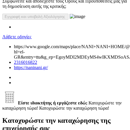
Συμφωνείτε και αποδέχεστε τους Όρους και Προϋποθέσεις μας για
τη δημοσίευση αυτής της κριτικής;
Λάβετε οδηγίες
https://www.google.com/maps/place/NANI+NANI+HOME/@40
hl=el-
GR&entry=ttu&g_ep=EgoyMDI2MDEyMS4wIKXMDSoA
2316016822
https://naninani.gr/
Είστε ιδιοκτήτης ή εργάζεστε εδώ;
Κατοχυρώστε την
καταχώρηση τώρα!
Κατοχυρώστε την καταχώρηση τώρα!
Κατοχυρώστε την καταχώρησης της
επιχείρησής σας