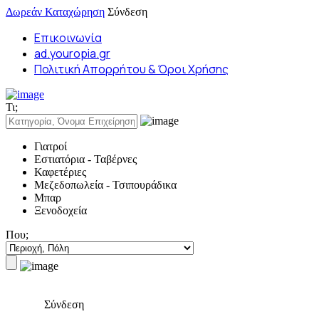
Δωρεάν Καταχώρηση
Σύνδεση
Επικοινωνία
ad.youropia.gr
Πολιτική Απορρήτου & Όροι Χρήσης
Τι;
Γιατροί
Εστιατόρια - Ταβέρνες
Καφετέριες
Μεζεδοπωλεία - Τσιπουράδικα
Μπαρ
Ξενοδοχεία
Που;
Σύνδεση