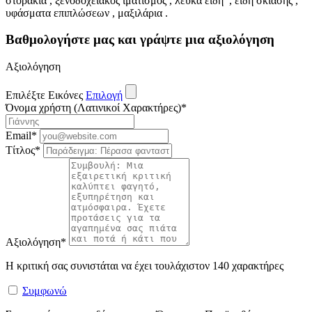
στοράκια , ξενοδοχειακός ιματισμός , λευκά είδη , είδη σκίασης ,
υφάσματα επιπλώσεων , μαξιλάρια .
Βαθμολογήστε μας και γράψτε μια αξιολόγηση
Αξιολόγηση
Επιλέξτε Εικόνες
Επιλογή
Όνομα χρήστη (Λατινικοί Χαρακτήρες)
*
Email
*
Τίτλος
*
Αξιολόγηση
*
Η κριτική σας συνιστάται να έχει τουλάχιστον 140 χαρακτήρες
Συμφωνώ