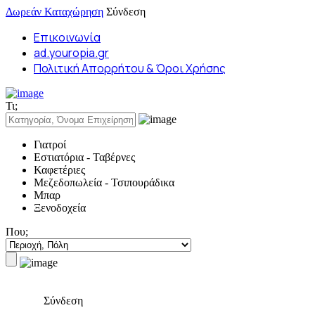
Δωρεάν Καταχώρηση
Σύνδεση
Επικοινωνία
ad.youropia.gr
Πολιτική Απορρήτου & Όροι Χρήσης
Τι;
Γιατροί
Εστιατόρια - Ταβέρνες
Καφετέριες
Μεζεδοπωλεία - Τσιπουράδικα
Μπαρ
Ξενοδοχεία
Που;
Σύνδεση