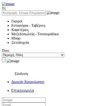
Δωρεάν Καταχώρηση
Σύνδεση
Τι;
Επικοινωνία
ad.youropia.gr
Γιατροί
Πολιτική Απορρήτου & Όροι Χρήσης
Εστιατόρια - Ταβέρνες
Καφετέριες
Μεζεδοπωλεία - Τσιπουράδικα
Μπαρ
Ξενοδοχεία
Που;
Σύνδεση
Δωρεάν Καταχώρηση
Επικοινωνία