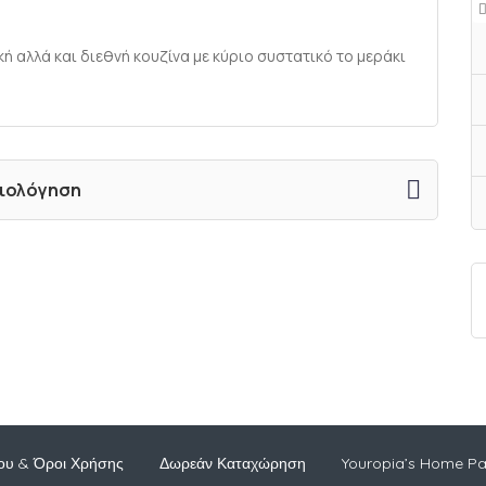
κή αλλά και διεθνή κουζίνα με κύριο συστατικό το μεράκι
ξιολόγηση
ου & Όροι Χρήσης
Δωρεάν Καταχώρηση
Youropia’s Home P