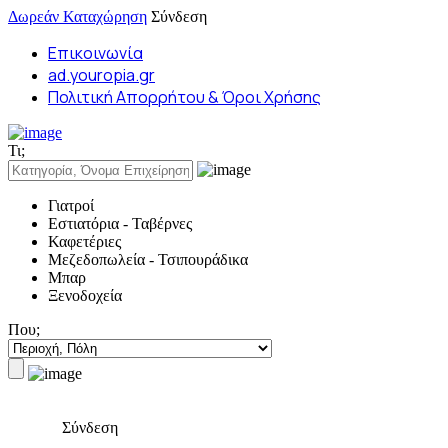
Δωρεάν Καταχώρηση
Σύνδεση
Επικοινωνία
ad.youropia.gr
Πολιτική Απορρήτου & Όροι Χρήσης
Τι;
Γιατροί
Εστιατόρια - Ταβέρνες
Καφετέριες
Μεζεδοπωλεία - Τσιπουράδικα
Μπαρ
Ξενοδοχεία
Που;
Σύνδεση