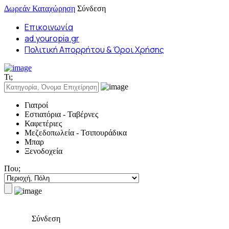
Δωρεάν Καταχώρηση
Σύνδεση
Επικοινωνία
ad.youropia.gr
Πολιτική Απορρήτου & Όροι Χρήσης
Τι;
Γιατροί
Εστιατόρια - Ταβέρνες
Καφετέριες
Μεζεδοπωλεία - Τσιπουράδικα
Μπαρ
Ξενοδοχεία
Που;
Σύνδεση