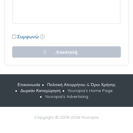
Συμφωνώ
Επικοινωνία
Πολιτική Απορρήτου & Όροι Χρήσης
Δωρεάν Καταχώρηση
Youropia’s Home Page
Youropia’s Advertising
Copyright © 2019-2026 Youropia