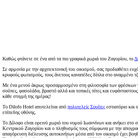
Καθώς φτάνετε σε ένα από τα πιο γραφικά χωριά του Ζαγορίου, το
Δ
Σε αρμονία με την αρχιτεκτονική του οικισμού, σας προδιαθέτει ευ
κρυφούς φωτισμούς, τους άνετους καναπέδες δίπλα στο αναμμένο τζ
Με ένα μενού άκρως προσαρμοσμένο στη φιλοσοφία των φρέσκων ντ
σούπες, φασολάδα, βραστό αλλά και τοπικές πίτες και ευφάνταστου
κάθε στιγμή της ημέρας!
Το Dilofo Hotel αποτελείται από
πολυτελείς Σουίτες
εστιατόριο και 
επίπεδης οθόνης.
Το Δίλοφο είναι ορεινό χωριό του νομού Ιωαννίνων και ανήκει στο
Κεντρικού Ζαγορίου και ο πληθυσμός τους σύμφωνα με την απογραφή 
απαγόρευση διέλευσης αυτοκινήτων μέσα από τον οικισμό έχει βοη