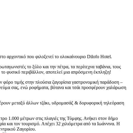
στο αρχοντικό που φιλοξενεί το ολοκαίνουριο Dilofo Hotel.
ταγωνιστές το ξύλο και την πέτρα, τα περίτεχνα ταβάνια, τους
 το φυσικό περιβάλλον, αποτελεί μια απρόσμενη έκπληξη!
ν φόρο τιμής στην πλούσια ζαγορίσια γαστρονομική παράδοση –
ε γεύμα σας, ενώ ροφήματα, βότανα και τσάι προσφέρουν χαλάρωση
φέρουν μεταξύ άλλων τζάκι, υδρομασάζ & δορυφορική τηλεόραση
τρο 1.000 μέτρων στις πλαγιές της Τύμφης. Ανήκει στον δήμο
ία και τον τουρισμό. Απέχει 32 χιλιόμετρα από τα Ιωάννινα. Η
εντρικού Ζαγορίου.