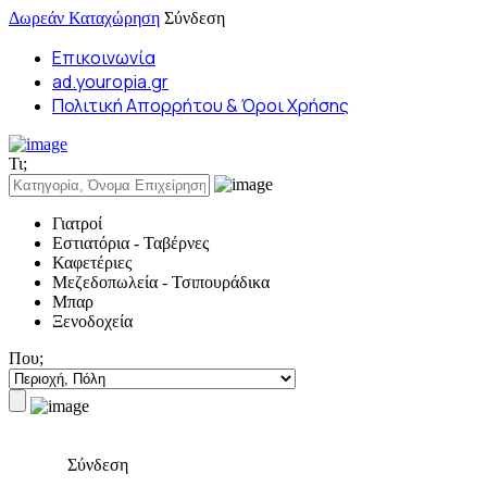
Δωρεάν Καταχώρηση
Σύνδεση
Επικοινωνία
ad.youropia.gr
Πολιτική Απορρήτου & Όροι Χρήσης
Τι;
Γιατροί
Εστιατόρια - Ταβέρνες
Καφετέριες
Μεζεδοπωλεία - Τσιπουράδικα
Μπαρ
Ξενοδοχεία
Που;
Σύνδεση