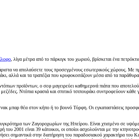
ίλοφο
, λίγα μέτρα από το πάρκιγκ του χωριού, βρίσκεται ένα πετρόκτι
χάριστα να απολαύσετε τους προσεγμένους εσωτερικούς χώρους. Με πρω
άκι, αλλά και τα τραπέζια που κρυφοκοιτάζουν μέσα από τα παράθυρα
όπιων προϊόντων, ο σεφ μαγειρεύει καθημερινά πιάτα που αποτελού
ς μεζέδες. Ντόπια κρασιά και σπιτικό τσιπουράκι συντροφεύουν κάθ
σνακ μπαρ θέα στον κήπο ή το βουνό Τύρφη. Οι εγκαταστάσεις προσ
 συγκρότημα των Ζαγοροχωρίων της Ηπείρου. Είναι χτισμένο σε υψόμε
του 2001 είναι 39 κάτοικοι, οι οποίοι ασχολούνται με την κτηνοτροφ
θήσει σημαντικά στην διατήρηση του παραδοσιακού χαρακτήρα του Κ