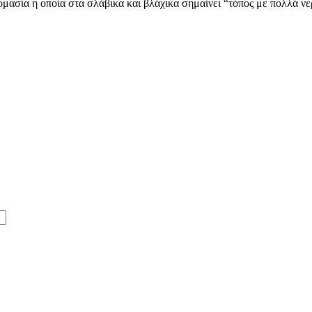
μασία η οποία στα σλάβικα και βλάχικα σημαίνει “τόπος με πολλά νε