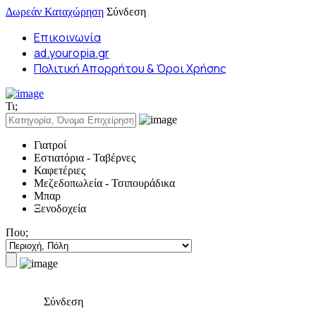
Δωρεάν Καταχώρηση
Σύνδεση
Επικοινωνία
ad.youropia.gr
Πολιτική Απορρήτου & Όροι Χρήσης
Τι;
Γιατροί
Εστιατόρια - Ταβέρνες
Καφετέριες
Μεζεδοπωλεία - Τσιπουράδικα
Μπαρ
Ξενοδοχεία
Που;
Σύνδεση