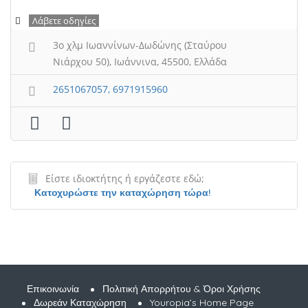
Λάβετε οδηγίες
3ο χλμ Ιωαννίνων-Δωδώνης (Σταύρου
Νιάρχου 50), Ιωάννινα, 45500, Ελλάδα
2651067057, 6971915960
Είστε ιδιοκτήτης ή εργάζεστε εδώ;
Κατοχυρώστε την καταχώρηση τώρα!
Επικοινωνία
Πολιτική Απορρήτου & Όροι Χρήσης
Δωρεάν Καταχώρηση
Youropia’s Home Page