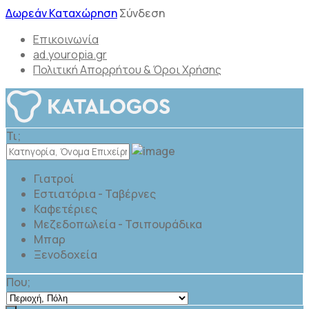
Δωρεάν Καταχώρηση
Σύνδεση
Επικοινωνία
ad.youropia.gr
Πολιτική Απορρήτου & Όροι Χρήσης
Τι;
Γιατροί
Εστιατόρια - Ταβέρνες
Καφετέριες
Μεζεδοπωλεία - Τσιπουράδικα
Μπαρ
Ξενοδοχεία
Που;