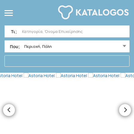
Τι;
Που;
Περιοχή, Πόλη