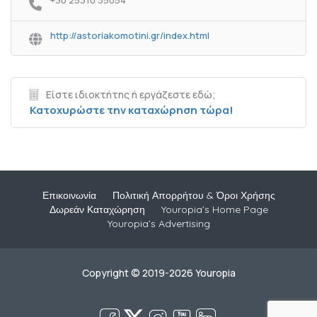
+30 25310 35054
http://astoriakomotini.gr/index.html
Είστε ιδιοκτήτης ή εργάζεστε εδώ;
Κατοχυρώστε την καταχώρηση τώρα!
Επικοινωνία
Πολιτική Απορρήτου & Όροι Χρήσης
Δωρεάν Καταχώρηση
Youropia’s Home Page
Youropia’s Advertising
Copyright © 2019-2026 Youropia